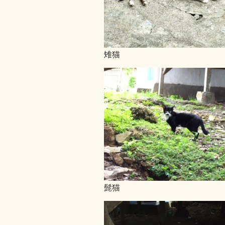
雉猫
髭猫