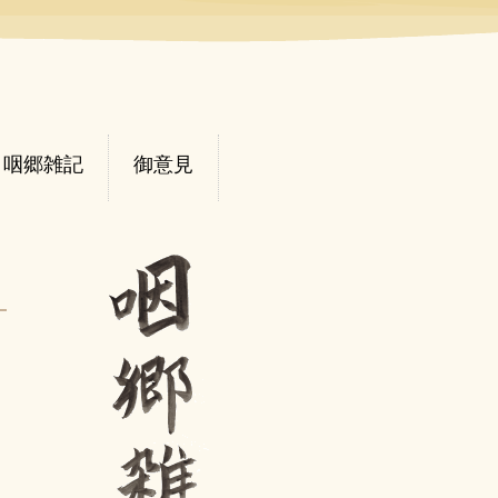
咽郷雑記
御意見