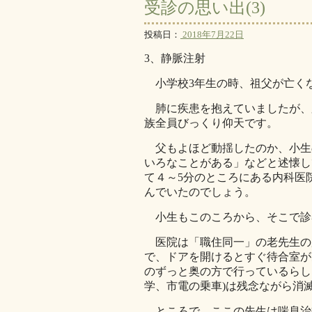
受診の思い出(3)
投稿日：
2018年7月22日
3、静脈注射
小学校3年生の時、祖父が亡く
肺に疾患を抱えていましたが、
族全員びっくり仰天です。
父もよほど動揺したのか、小生
いろなことがある」などと述懐し
て４～5分のところにある内科医
んでいたのでしょう。
小生もこのころから、そこで診
医院は「職住同一」の老先生の
で、ドアを開けるとすぐ待合室が
のずっと奥の方で行っているらし
学、市電の乗車)は残念ながら消
ところで、ここの先生は喘息治