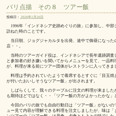
バリ点描 その８ ツアー飯
投稿日：
2026年1月26日
1996年「インドネシア史跡めぐりの旅」に参加し、中部
訪ねた時のことです。
当日朝、ジョグジャカルタを出発、途中で御昼になった
店・・。
当時のツアーガイド役は、インドネシアで長年遺跡調査
と参加者の好き嫌いを聞いてからメニューを見て、一品料
が、料理が来る前にツアー団体がレストランに入ってきま
料理は予約されていたようで着席するとすぐに「目玉焼
が付いたおいしそうなツアー飯」が出されます。
しばらくして、我々のテーブルに注文の料理が来ました
も期待ほどではなく・・「ツアー飯の方がよかったかな」
今回のバリの旅でも自由行動日は「ツアー飯」がないの
ュー見て内容が理解できる料理を注文しましたが、味は「
ンツアーの「ツアー飯」は昼食、夕食とも上々の味でした