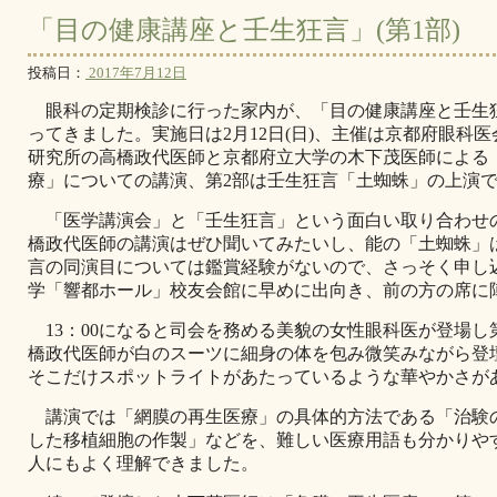
「目の健康講座と壬生狂言」(第1部)
投稿日：
2017年7月12日
眼科の定期検診に行った家内が、「目の健康講座と壬生
ってきました。実施日は2月12日(日)、主催は京都府眼科
研究所の高橋政代医師と京都府立大学の木下茂医師による
療」についての講演、第2部は壬生狂言「土蜘蛛」の上演
「医学講演会」と「壬生狂言」という面白い取り合わせ
橋政代医師の講演はぜひ聞いてみたいし、能の「土蜘蛛」
言の同演目については鑑賞経験がないので、さっそく申し
学「響都ホール」校友会館に早めに出向き、前の方の席に
13：00になると司会を務める美貌の女性眼科医が登場し
橋政代医師が白のスーツに細身の体を包み微笑みながら登
そこだけスポットライトがあたっているような華やかさが
講演では「網膜の再生医療」の具体的方法である「治験
した移植細胞の作製」などを、難しい医療用語も分かりや
人にもよく理解できました。