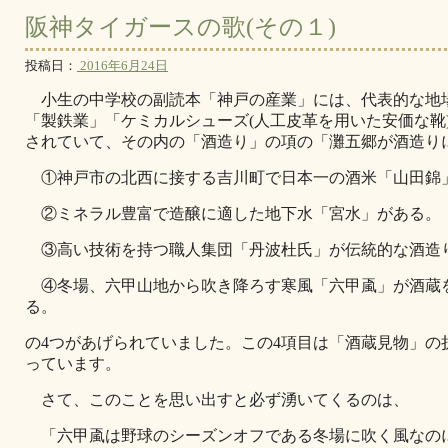
阪神タイガースの歌(その１)
投稿日：
2016年6月24日
小生の中学校の副読本「神戸の産業」には、代表的な地
「製鉄業」「ケミカルシューズ(人工皮革を用いた安価な靴
されていて、その内の「酒造り」の項の「灘五郷が酒造り
①神戸市の北西に接する吉川町で日本一の酒米「山田錦
②ミネラル豊富で造醸に適した地下水「宮水」がある。
③高い技術を持つ職人集団「丹波杜氏」が伝統的な酒造
④冬場、六甲山地から吹き降ろす寒風「六甲颪」が酒蔵
る。
の4つがあげられていました。この4項目は「酒蔵見物」の
っています。
さて、このことを思い出すと必ず湧いてくるのは、
「六甲颪は野球のシーズンオフである冬場に吹く風なの