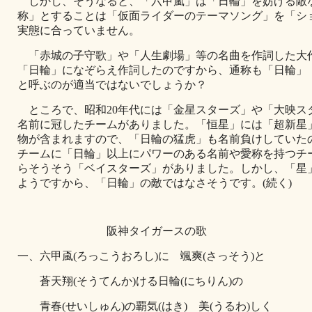
しかし、そうなると、「六甲颪」は「日輪」を妨げる敵
称」とすることは「仮面ライダーのテーマソング」を「シ
実態に合っていません。
「赤城の子守歌」や「人生劇場」等の名曲を作詞した大
「日輪」になぞらえ作詞したのですから、通称も「日輪」
と呼ぶのが適当ではないでしょうか？
ところで、昭和20年代には「金星スターズ」や「大映スタ
名前に冠したチームがありました。「恒星」には「超新星
物が含まれますので、「日輪の猛虎」も名前負けしていたの
チームに「日輪」以上にパワーのある名前や愛称を持つチ
らそうそう「ベイスターズ」がありました。しかし、「星」
ようですから、「日輪」の敵ではなさそうです。(続く)
阪神タイガースの歌
一、六甲颪(ろっこうおろし)に 颯爽(さっそう)と
蒼天翔(そうてんか)ける日輪(にちりん)の
青春(せいしゅん)の覇気(はき) 美(うるわ)しく