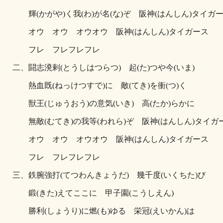
輝(かがや)く我(わ)が名(な)ぞ 阪神(はんしん)タイガ
オウ オウ オウオウ 阪神(はんしん)タイガース
フレ フレフレフレ
二、闘志溌剌(とうしはつらつ) 起(た)つや今(いま)
熱血既(ねっけつすで)に 敵(てき)を衝(つ)く
獣王(じゅうおう)の意気(いき) 高(たか)らかに
無敵(むてき)の我等(われら)ぞ 阪神(はんしん)タイガ
オウ オウ オウオウ 阪神(はんしん)タイガース
フレ フレフレフレ
三、鉄腕強打(てつわんきょうだ) 幾千度(いくちた)び
鍛(きた)えてここに 甲子園(こうしえん)
勝利(しょうり)に燃(も)ゆる 栄冠(えいかん)は