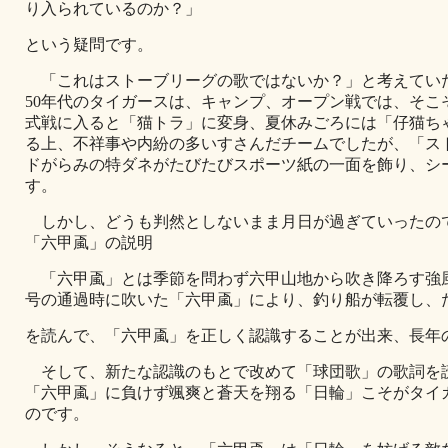
り入られているのか？」
という疑問です。
「これはストーブリーグの歌ではないか？」と考えていた
50年代のタイガースは、キャンプ、オープン戦では、そこ
式戦に入ると「猫トラ」に変身、夏休みごろには「仔猫ち
る上、不祥事や内紛の多いすさんだチームでしたが、「ス
ドがらみの特ダネがたびたびスポーツ紙の一面を飾り、シ
す。
しかし、どうも判然としないまま月日が過ぎていったの
「六甲颪」の説明
「六甲颪」とは季節を問わず六甲山地から吹き降ろす強風の
号の通過時に吹いた「六甲颪」により、釣り船が転覆し、
を読んで、「六甲颪」を正しく認識することが出来、長年
そして、新たな認識のもとで改めて「球団歌」の歌詞を
「六甲颪」に負けず颯爽と蒼天を翔る「日輪」こそがタイ
のです。