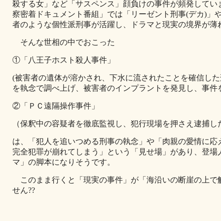
殺する女」など「サスペンス」顔負けの事件が頻発してい
察密着ドキュメント番組」では「リーゼント刑事(デカ)」や
者のような個性派刑事が活躍し、ドラマと現実の境界が薄
そんな世相の中でおこった
①「八王子ホスト殺人事件」
(被害者の遺体が溶かされ、下水に流されたことを確信し
を執念で調べ上げ、被害者のインプラントを発見し、事件を
②「ＰＣ遠隔操作事件」
（保釈中の容疑者を徹底監視し、犯行現場を押さえ逮捕し
は、「犯人を追いつめる刑事の執念」や「肉親の愛情に応
完全犯罪が崩れてしまう」という「見せ場」があり、登場
マ」の脚本になりそうです。
このまま行くと「現実の事件」が「海沿いの断崖の上で
せん??