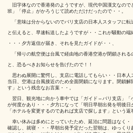
旧字体なので香港発のようですが、現代中国漢文なので
班」「停止」がかろうじて読めただけだったので・・。
「意味は分からないのでバリ支店の日本人スタッフに転
と伝えると、早速転送したようですが・・これが騒動の端
・・・夕方返信が届き、それを見たガイドが・・、
「帰りの航空便は台風で経由地の香港空港が閉鎖される
と、恐るべきお知らせを告げたので！！
思わぬ展開に驚愕し、支店に電話してもらい・・日本人
当日、空港は台風接近のため全面閉鎖になります。閉鎖解
す」という残念なお言葉・・。
翌日、観光地に向かう車中では「ガイド⇔バリ支店」「
が何度かあり・・・夕方になって「
明日早朝出発
を
明後日
「
ホテルを変更するのであれば支店で探します
」という返
幸い休みは多めにとっていたため、延泊に問題はなく・
確認し、就寝・・・早朝出発予定だった翌朝は、ゆっくり