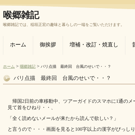
喉郷雑記
喉郷雑記では、稲垣正宏の趣味と暮らしの一端をご覧いただけます。
ホーム
御挨拶
増補・改訂・焼直し
>
>
ホーム
咽郷雑記
バリ点描 最終回 台風のせいで・・？
バリ点描 最終回 台風のせいで・・？
帰国2日前の車移動中、ツアーガイドのスマホに1通のメ
見て首をひねり・・、
「全く読めないメールが来たから読んで欲しい？」
と言うので・・・画面を見ると100字以上の漢字がびっし