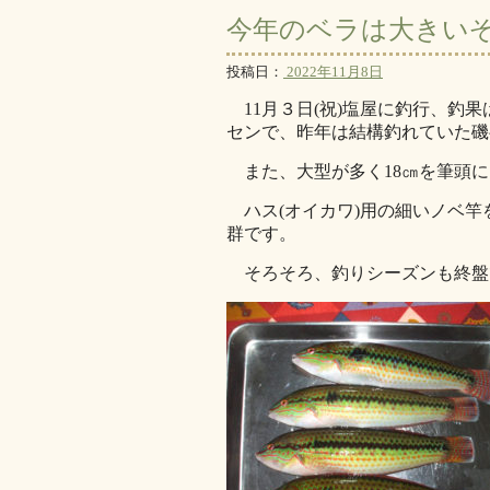
今年のベラは大きい
投稿日：
2022年11月8日
11月３日(祝)塩屋に釣行、釣
センで、昨年は結構釣れていた磯
また、大型が多く18㎝を筆頭に1
ハス(オイカワ)用の細いノベ竿
群です。
そろそろ、釣りシーズンも終盤