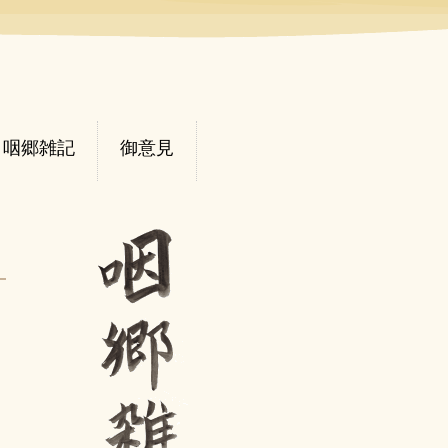
咽郷雑記
御意見