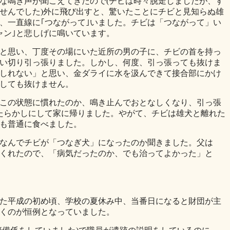
な鳴き声が聞こえてきたので(チビは時々脱走しましたが、す
せんでした)外に飛び出すと、驚いたことにチビと見知らぬ雄
、一直線に｢つながって｣いました。チビは「つながって」い
ャン｣と悲しげに鳴いています。
と思い、丁度その場にいた近所の男の子に、チビの首を持っ
い切り引っ張りました。しかし、何度、引っ張っても抜けま
しれない」と思い、金ダライに水を汲んできて接合部にかけ
しても抜けません。
この状態に慣れたのか、鳴き止んでおとなしくなり、引っ張
たらかしにして家に帰りました。やがて、チビは雄犬と離れた
も普通に食べました。
なんでチビが「つなぎ犬」になったのか聞きました。父は
くれたので、「病気だったのか、でも治ってよかった」と
た平成の初め頃、学校の夏休み中、当番日になると財団が主
くのが恒例となっていました。