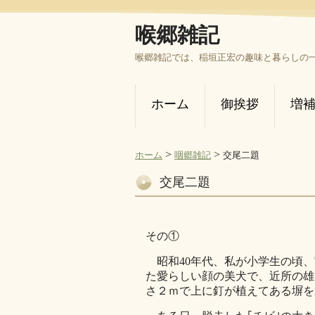
喉郷雑記
喉郷雑記では、稲垣正宏の趣味と暮らしの
ホーム
御挨拶
増
>
>
ホーム
咽郷雑記
交尾二題
交尾二題
その①
昭和40年代、私が小学生の頃、
た愛らしい顔の美犬で、近所の雄
さ２ｍで上に釘が植えてある塀を