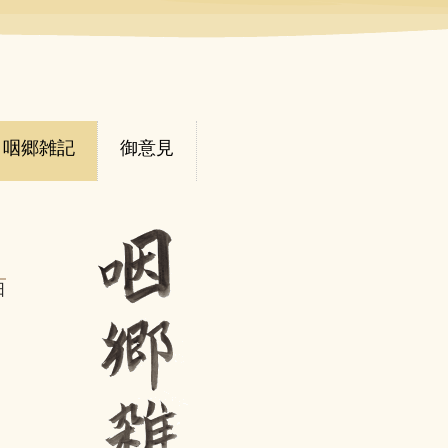
咽郷雑記
御意見
日