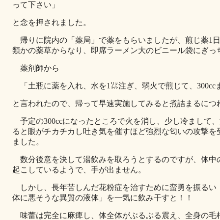
って下さい」
と念を押されました。
帰りに院内の「薬局」で薬をもらいましたが、煎じ薬1日分
類かの薬草からなり、即席ラーメン大のビニール袋にぎっ
薬剤師から
「土瓶に薬を入れ、水を1㍑注ぎ、弱火で煎じて、300cc
と言われたので、帰って早速実施してみると煮詰まるにつ
予定の300ccになったところで火を消し、少し冷まして
ると眼がチカチカし吐き気を催すほど強烈な匂いの攻撃を
ました。
数分後意を決して湯飲みを取ろうとするのですが、体中
起こしているようで、手が出ません。
しかし、長年苦しんだ花粉症を治すために蛮勇を振るい
体に悪そうな異質の液体」を一気に飲み干すと！！
味蕾は完全に麻痺し、体全体がぶるぶる震え、全身の毛