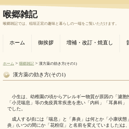
喉郷雑記
喉郷雑記では、稲垣正宏の趣味と暮らしの一端をご覧いただけます。
ホーム
御挨拶
増補・改訂・焼直し
>
>
ホーム
咽郷雑記
漢方薬の効き方(その1)
漢方薬の効き方(その1)
小生は、幼稚園の頃からアレルギー物質が原因の「濾胞
「小児喘息」等の免疫異常疾患を患い「内科」「耳鼻科」
でした。
成人する頃には「喘息」と「鼻炎」は何とか「小康状態
炎」(いつの間にか「花粉症」と名前を変えていました)は