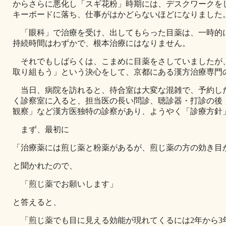
からさらに悪化し「スギ花粉」時期には、デスクワークを
キーボードに落ち、仕事がはかどらないほどになりました
「眼科」で治療を受け、出してもらった目薬は、一時的
持続時間はわずかで、根本治療にはなりません。
それでもしばらくは、こまめに目薬をさしていましたが
取り組もう」という決心をして、京都にある漢方治療専門
当日、病院を訪れると、待合室は大変な混雑で、予約した
く診察室に入ると、担当医の長い問診、聴診器・打診の後
観察」など漢方医独特の診察があり、ようやく「診療方針
まず、最初に
「治療薬には煎じ薬と粉薬があるが、煎じ薬の方の効き目
と聞かれたので、
「煎じ薬でお願いします」
と答えると、
「煎じ薬でも目に見える効能が現れてくるには2年から3年