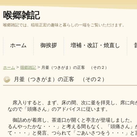
喉郷雑記
喉郷雑記では、稲垣正宏の趣味と暮らしの一端をご覧いただけます。
ホーム
御挨拶
増補・改訂・焼直し
>
>
ホーム
咽郷雑記
月釜（つきがま）の正客 （その２）
月釜（つきがま）の正客 （その２）
席入りすると、まず、床の間、次に釜を拝見し、席に向
なので「頭痛さん」のアドバイスに従います。
御詰めが着席し、茶道口が開くと亭主が登場しました。
るんやったかな・・・」と考える間もなく、「頭痛さん」
て・・・」と発言、つられて「ごあいさつをう・・・」と