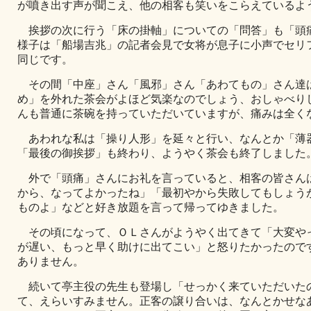
が噴き出す声が聞こえ、他の相客も笑いをこらえているよ
挨拶の次に行う「床の掛軸」についての「問答」も「頭
様子は「船場吉兆」の記者会見で女将が息子に小声でセリ
同じです。
その間「中座」さん「風邪」さん「あわてもの」さん達
め」を外れた茶会がよほど気楽なのでしょう、おしゃべり
んも普通に茶碗を持っていただいていますが、痛みは全く
あわれな私は「操り人形」を延々と行い、なんとか「薄
「最後の御挨拶」も終わり、ようやく茶会も終了しました
外で「頭痛」さんにお礼を言っていると、相客の皆さん
から、なってよかったね」「最初やから失敗してもしょう
ものよ」などと好き放題を言って帰ってゆきました。
その頃になって、ＯＬさんがようやく出てきて「大変や
が遅い、もっと早く助けに出てこい」と怒りたかったので
ありません。
続いて亭主役の先生も登場し「せっかく来ていただいた
て、えらいすみません。正客の譲り合いは、なんとかせな