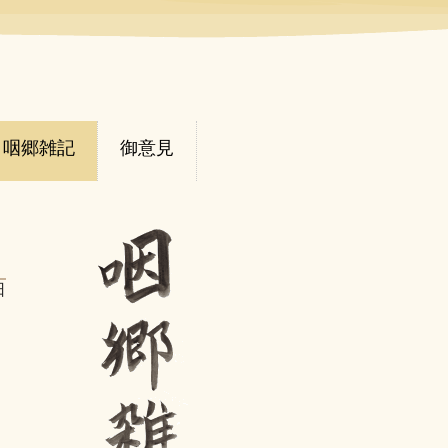
咽郷雑記
御意見
日