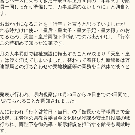
営もペースに乗ってきた平成６年正月４日の「年頭式」で館
員一同しっかり準備して、万事遺漏のないように」と興奮と
す。
お出かけになることを「行幸」と言うと思っていましたが
れる時だけに使い「皇后・皇太子・皇太子妃・皇太孫」のお
てるため、天皇・皇后両陛下御揃いでのお出かけは、「行幸
この時初めて知った次第です。
月の人事異動で福祉施設に転出することが決まり「天皇・皇
」は儚く消えてしまいました。替わって着任した新館長は万
連部局との打ち合わせや実地検証等の業務を自然体で淡々と
表が行われ、県内視察は10月26日から28日までの3日間で、
中があてられることが周知されました。
んに行われ「行幸啓前日・当日」の「館長から平職員まで全
決定、主管課の県教育委員会文化財保護課や安土町役場の職
行われ、両陛下を御先導・展示解説を担当する館長も閑散時
す。