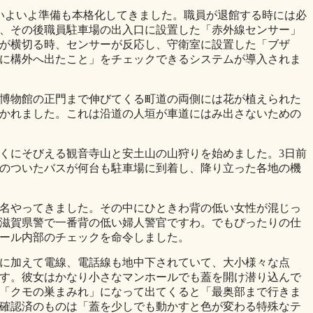
いよいよ準備も本格化してきました。職員が退館する時には必
、その後職員駐車場の出入口に設置した「赤外線センサー」
が横切る時、センサーが反応し、守衛室に設置した「ブザ
に構外へ出たこと」をチェックできるシステムが導入されま
博物館の正門まで伸びてくる町道の両側には花が植えられた
かれました。これは沿道の人垣が車道にはみ出さないための
くにそびえる観音寺山と安土山の山狩りを始めました。3日前
のついたバスが何台も駐車場に到着し、降り立った各地の機
名やってきました。その中にひときわ背の低い女性が混じっ
滋賀県警で一番背の低い婦人警官ですわ。でもぴったりの仕
ール内部のチェックを命令しました。
に加えて電線、電話線も地中下されていて、大小様々な点
す。彼女はかなり小さなマンホールでも蓋を開け潜り込んで
「クモの巣まみれ」になって出てくると「最奥部まで行きま
確認済のものは「蓋を少しでも動かすと色が変わる特殊なテ