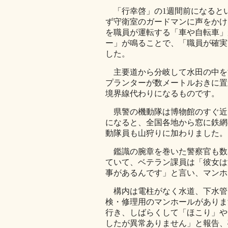
「行幸啓」の1週間前になると
ず守衛室のガードマンに声をかけ
を職員が運転する「車や自転車」
ー」が鳴ることで、「職員が確実
した。
主要道から分岐して水田の中を
プランターが数メートルおきに置
境界線代わりになるものです。
県警の機動隊は博物館のすぐ近
になると、全国各地から窓に鉄網
動隊員も山狩りに加わりました。
鑑識の腕章を巻いた警察官も数
ていて、ベテラン課員は「彼女は
事があるんです」と言い、マンホ
構内は電柱がなく水道、下水管
検・修理用のマンホールがありま
行き、しばらくして「ほこり」や
したが異常ありません」と報告、