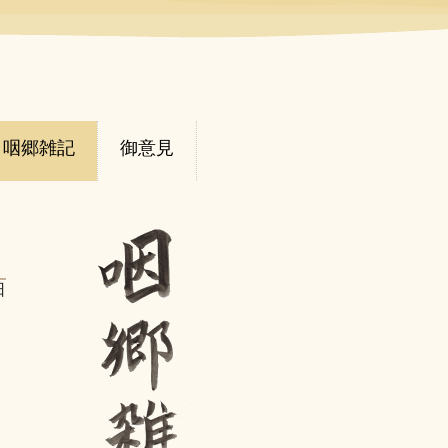
咽郷雑記
御意見
日