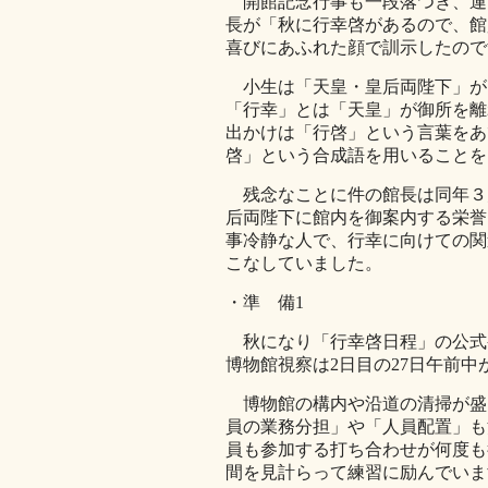
開館記念行事も一段落つき、運
長が「秋に行幸啓があるので、館
喜びにあふれた顔で訓示したので
小生は「天皇・皇后両陛下」が
「行幸」とは「天皇」が御所を離
出かけは「行啓」という言葉をあ
啓」という合成語を用いることを
残念なことに件の館長は同年３
后両陛下に館内を御案内する栄誉
事冷静な人で、行幸に向けての関
こなしていました。
・準 備1
秋になり「行幸啓日程」の公式発
博物館視察は2日目の27日午前
博物館の構内や沿道の清掃が盛
員の業務分担」や「人員配置」も
員も参加する打ち合わせが何度も
間を見計らって練習に励んでいま